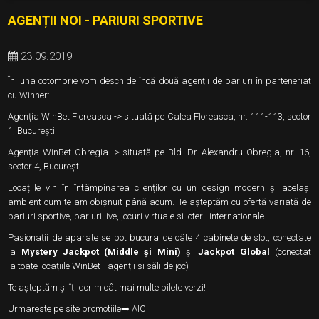
AGENȚII NOI - PARIURI SPORTIVE
23.09.2019
În luna octombrie vom deschide încă două agenții de pariuri în parteneriat
cu Winner:
Agenția WinBet Floreasca -> situată pe Calea Floreasca, nr. 111-113, sector
1, București
Agenția WinBet Obregia -> situată pe Bld. Dr. Alexandru Obregia, nr. 16,
sector 4, București
Locațiile vin în întâmpinarea clienților cu un design modern și același
ambient cum te-am obișnuit până acum. Te așteptăm cu ofertă variată de
pariuri sportive, pariuri live, jocuri virtuale si loterii internationale.
Pasionații de aparate se pot bucura de câte 4 cabinete de slot, conectate
la
Mystery Jackpot (Middle și Mini)
și
Jackpot Global
(conectat
la toate locațiile WinBet - agenții și săli de joc)
Te așteptăm și îți dorim cât mai multe bilete verzi!
Urmareste pe site promotiile
➡
️ AICI