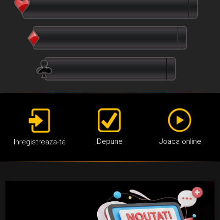
Depune
Joaca online
Inregistreaza-te