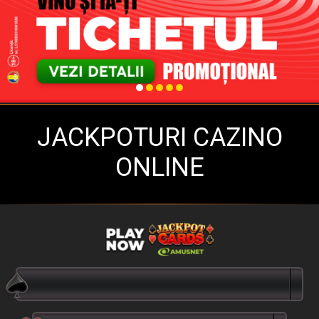
JACKPOTURI CAZINO
ONLINE