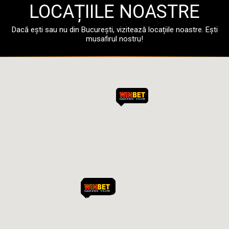
LOCAȚIILE NOASTRE
Dacă ești sau nu din București, vizitează locațiile noastre. Ești
musafirul nostru!