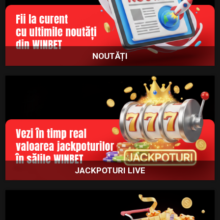
NOUTĂȚI
JACKPOTURI LIVE