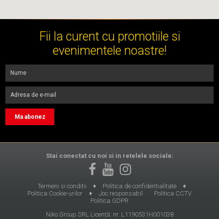
Fii la curent cu promotiile si
evenimentele noastre!
Stai conectat cu noi si in retelele sociale:
Termeni si conditii
♦
Politica de confidentialitate
♦
Politica Cookie-urilor
♦
Joc responsabil
Politica CCTV
Politica GDPR
Niko Group SRL Licență: nr. L1190531H001038