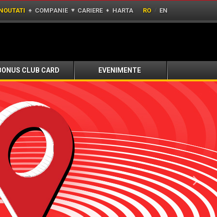
NOUTATI
♠
COMPANIE
♥
CARIERE
♦
HARTA
RO
/
EN
BONUS CLUB CARD
EVENIMENTE