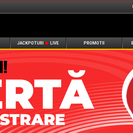
JACKPOTURI
LIVE
PROMOTII