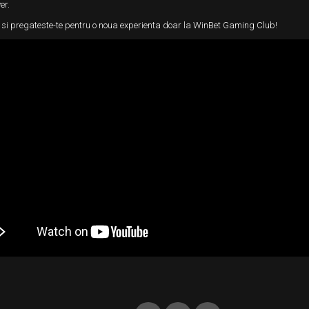
er.
a si pregateste-te pentru o noua experienta doar la WinBet Gaming Club!