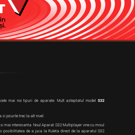
u cele mai noi tipuri de aparate. Mult asteptatul model
S32
jocurile trec la alt nivel.
 si mai interesanta. Noul Aparat S32 Multiplayer vine cu mixul
i posibilitatea de a juca la Ruleta direct de la aparatul S32