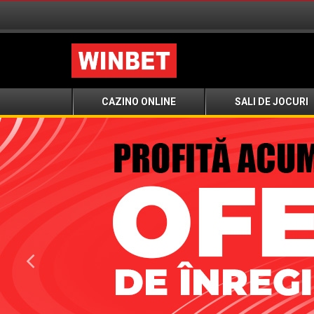
CAZINO ONLINE
SALI DE JOCURI