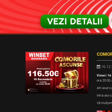
COMOR
16.12.
Vineri 1
ora 20:00,
Am avut o 
Intra aici 
Vă mulțumi