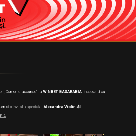
ei ,,Comorile ascunse’’, la
WINBET BASARABIA
, incepand cu
um si o invitata speciala:
Alexandra Violin.🎻
BIA