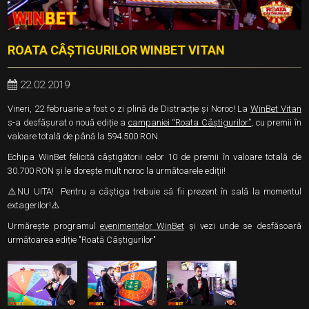
ROATA CÂȘTIGURILOR WINBET VITAN
22.02.2019
Vineri, 22 februarie a fost o zi plină de Distracție și Noroc! La
WinBet Vitan
s-a desfășurat o nouă ediție a
campaniei “Roata Câștigurilor”
, cu premii în
valoare totală de până la 594.500 RON.
Echipa WinBet felicită câștigătorii celor 10 de premii în valoare totală de
30.700 RON și le dorește mult noroc la următoarele ediții!
⚠️NU UITA! Pentru a câștiga trebuie să fii prezent în sală la momentul
extagerilor!⚠️
Urmărește programul
evenimentelor WinBet
și vezi unde se desfăsoară
următoarea ediție "Roată Câștigurilor"