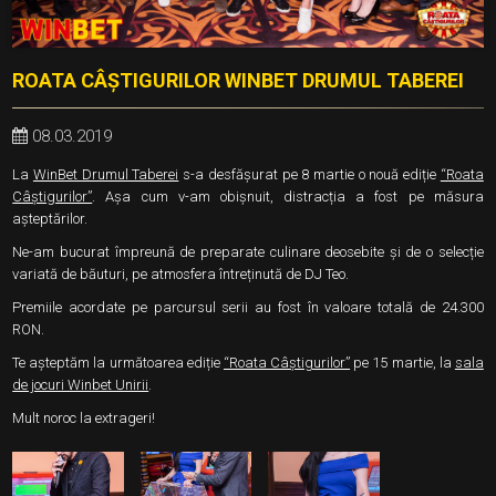
ROATA CÂȘTIGURILOR WINBET DRUMUL TABEREI
08.03.2019
La
WinBet Drumul Taberei
s-a desfășurat pe 8 martie o nouă ediție
“Roata
Câștigurilor”
. Așa cum v-am obișnuit, distracția a fost pe măsura
așteptărilor.
Ne-am bucurat împreună de preparate culinare deosebite și de o selecție
variată de băuturi, pe atmosfera întreținută de DJ Teo.
Premiile acordate pe parcursul serii au fost în valoare totală de 24.300
RON.
Te așteptăm la următoarea ediție
“Roata Câștigurilor”
pe 15 martie, la
sala
de jocuri Winbet Unirii
.
Mult noroc la extrageri!