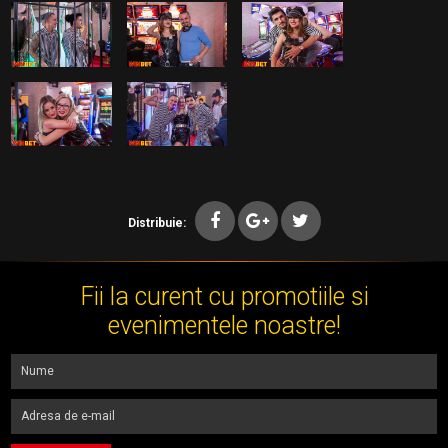
Distribuie:
Fii la curent cu promotiile si
evenimentele noastre!